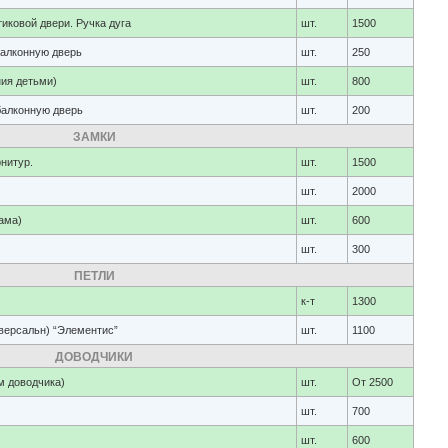
иковой двери. Ручка дуга
шт.
1500
балконную дверь
шт.
250
ния детьми)
шт.
800
балконную дверь
шт.
200
ЗАМКИ
нитур.
шт.
1500
шт.
2000
ама)
шт.
600
шт.
300
ПЕТЛИ
к-т
1300
иверсальн) “Элементис”
шт.
1100
ДОВОДЧИКИ
м доводчика)
шт.
От 2500
шт.
700
шт.
600