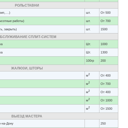
РОЛЬСТАВНИ
рип,….)
шт.
От 500
ысотные работы)
шт.
От 700
ь, закрыть)
шт.
1500
БСЛУЖИВАНИЕ СПЛИТ-СИСТЕМ
ка
Шт.
1000
ка
Шт.
1300
100гр
200
ЖАЛЮЗИ, ШТОРЫ
2
м
От 400
2
м
От 700
2
м
От 400
2
м
От 1000
2
м
От 1500
ВЫЕЗД МАСТЕРА
в-на-Дону
250