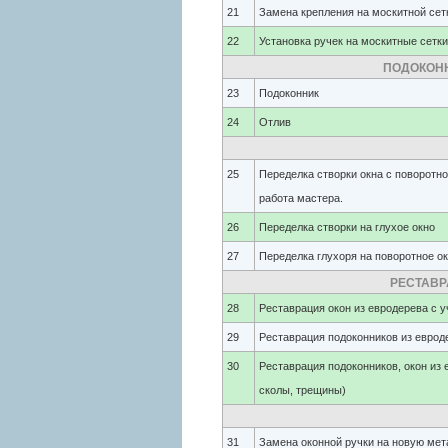
21
Замена крепления на москитной сет
22
Установка ручек на москитные сетки
ПОДОКОННИ
23
Подоконник
24
Отлив
25
Переделка створки окна с поворотн
работа мастера.
26
Переделка створки на глухое окно
27
Переделка глухоря на поворотное о
РЕСТАВР
28
Реставрация окон из евродерева с 
29
Реставрация подоконников из еврод
30
Реставрация подоконников, окон из
сколы, трещины)
31
Замена оконной ручки на новую мет