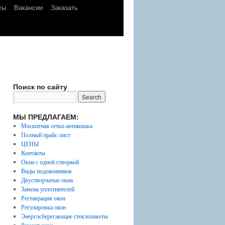
ты
Вакансии
Заказать
Поиск по сайту
МЫ ПРЕДЛАГАЕМ:
Москитная сетка-антикошка
Полный прайс-лист
ЦЕНЫ
Контакты
Окна с одной створкой
Виды подоконников
Двустворчатые окна
Замена уплотнителей
Реставрация окон
Регулировка окон
Энергосберегающие стеклопакеты