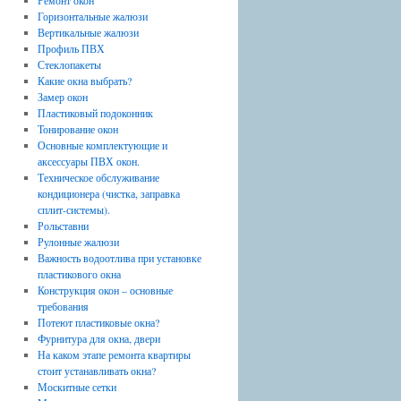
Ремонт окон
Горизонтальные жалюзи
Вертикальные жалюзи
Профиль ПВХ
Стеклопакеты
Какие окна выбрать?
Замер окон
Пластиковый подоконник
Тонирование окон
Основные комплектующие и
аксессуары ПВХ окон.
Техническое обслуживание
кондиционера (чистка, заправка
сплит-системы).
Рольставни
Рулонные жалюзи
Важность водоотлива при установке
пластикового окна
Конструкция окон – основные
требования
Потеют пластиковые окна?
Фурнитура для окна, двери
На каком этапе ремонта квартиры
стоит устанавливать окна?
Москитные сетки