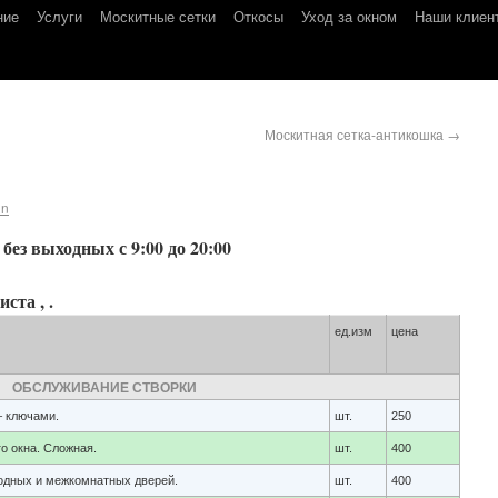
ние
Услуги
Москитные сетки
Откосы
Уход за окном
Наши клиен
Москитная сетка-антикошка
→
in
без выходных с 9:00 до 20:00
ста , .
ед.изм
цена
ОБСЛУЖИВАНИЕ СТВОРКИ
– ключами.
шт.
250
о окна. Сложная.
шт.
400
одных и межкомнатных дверей.
шт.
400