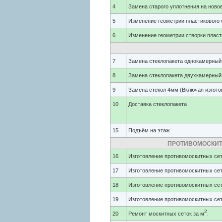
4
Замена старого уплотнения на новое
5
Изменение геометрии пластикового о
6
Изменение геометрии створки пласт
7
Замена стеклопакета однокамерный.
8
Замена стеклопакета двухкамерный.
9
Замена стекол 4мм (Включая изгото
10
Доставка стеклопакета
15
Подъём на этаж
ПРОТИВОМОСКИТНЫ
16
Изготовление противомоскитных сето
17
Изготовление противомоскитных сет
18
Изготовление противомоскитных сет
19
Изготовление противомоскитных сет
2
20
Ремонт москитных сеток за м
.