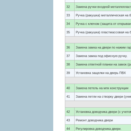
32
Замена ручки входной металлопласт
33
Ручка (ракушка) металлическая на 
34
Ручка с ключом (защита от открыва
35
Ручка (ракушка) пластмассовая на 
36
Замена замка на двери по нажим гар
37
Замена замка под офисную ручку.
38
Замена ответной планки на замок (р
39
Установка защелки на дверь ПВХ
40
Замена петель на мпк конструкции
41
Замена петли на створку двери (ун
42
Установка доводчика двери (с учето
43
Ремонт доводчика двери
44
Регулировка доводчика двери.