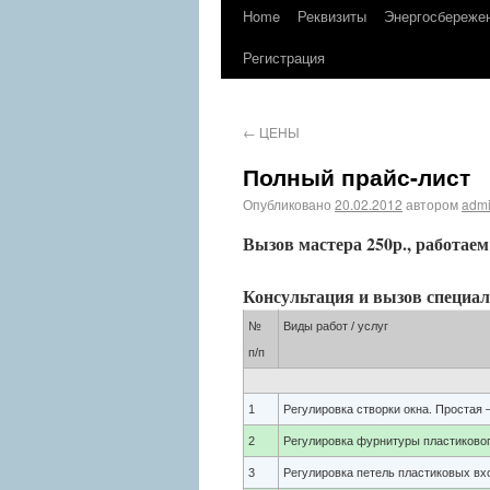
Home
Реквизиты
Энергосбереже
Регистрация
←
ЦЕНЫ
Полный прайс-лист
Опубликовано
20.02.2012
автором
adm
Вызов мастера 250р., работаем 
Консультация и вызов специали
№
Виды работ / услуг
п/п
1
Регулировка створки окна. Простая 
2
Регулировка фурнитуры пластиковог
3
Регулировка петель пластиковых вх