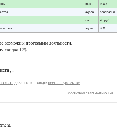
Дону
выезд
1000
сеток
адрес
бесплатно
км
20 руб.
т-систем
адрес
200
ве возможны программы лояльности.
м скидка 12%.
ста , .
Т ОКОН
. Добавьте в закладки
постоянную ссылку
.
Москитная сетка-антикошка
→
mment.