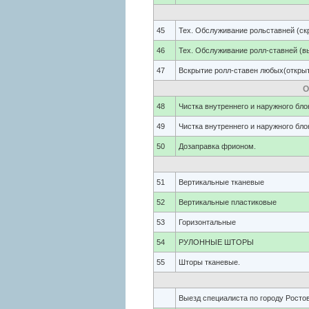
45
Тех. Обслуживание рольставней (ск
46
Тех. Обслуживание ролл-ставней (в
47
Вскрытие ролл-ставен любых(открыт
О
48
Чистка внутреннего и наружного бло
49
Чистка внутреннего и наружного бло
50
Дозаправка фрионом.
51
Вертикальные тканевые
52
Вертикальные пластиковые
53
Горизонтальные
54
РУЛОННЫЕ ШТОРЫ
55
Шторы тканевые.
Выезд специалиста по городу Росто