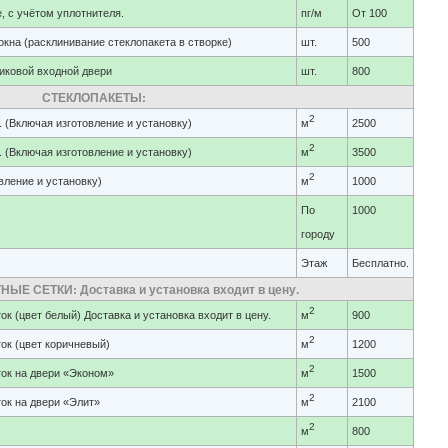
, с учётом уплотнителя.
пг/м
От 100
кна (расклинивание стеклопакета в створке)
шт.
500
иковой входной двери
шт.
800
СТЕКЛОПАКЕТЫ:
2
 (Включая изготовление и установку)
м
2500
2
 (Включая изготовление и установку)
м
3500
2
вление и установку)
м
1000
По
1000
городу
Этаж
Бесплатно.
Е СЕТКИ: Доставка и установка входит в цену.
2
к (цвет белый) Доставка и установка входит в цену.
м
900
2
ок (цвет коричневый)
м
1200
2
ок на двери «Эконом»
м
1500
2
ок на двери «Элит»
м
2100
2
м
800