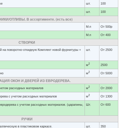
ке
шт.
100
шт.
100
КИ/ОТЛИВЫ. В ассортименте. (есть все)
М.п
От 500р
М.п
От 400
СТВОРКИ
ой на поворотно-откидную Комплект новой фурнитуры +
шт.
От 2500
2
м
2500
2
кно
м
От 5000
АЦИЯ ОКОН И ДВЕРЕЙ ИЗ ЕВРОДЕРЕВА.
2
учетом расходных материалов
м
От 2000
2
ерева с учетом расходных материалов
м
От 1300
 евродерева с учетом расходных материалов. (царапины,
Шт.
От 600
РУЧКИ
аллическую в пластиковом каркасе.
шт.
350