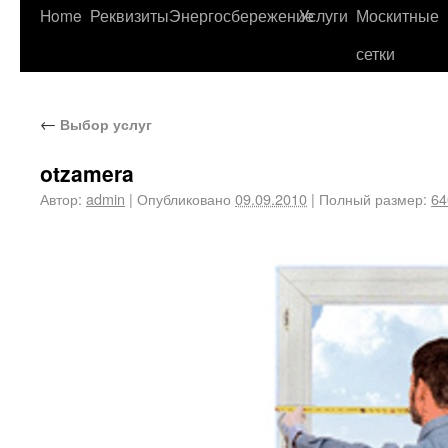
Home
Реквизиты
Энергосбережение
Услуги
Москитные
сетки
←
Выбор услуг
otzamera
Автор:
admin
|
Опубликовано
09.09.2010
|
Полный размер:
64